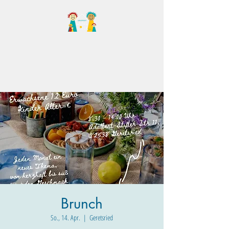
Familientreff Wuselvilla
e.V.
Brunch
So., 14. Apr.
  |  
Geretsried