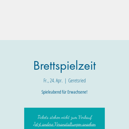
Familien-Angebote
Eltern-Angebote
Raum-Buchung
Brettspielzeit
Fr., 24. Apr.
  |  
Geretsried
Spieleabend für Erwachsene!
Tickets stehen nicht zum Verkauf
Jetzt andere Veranstaltungen ansehen