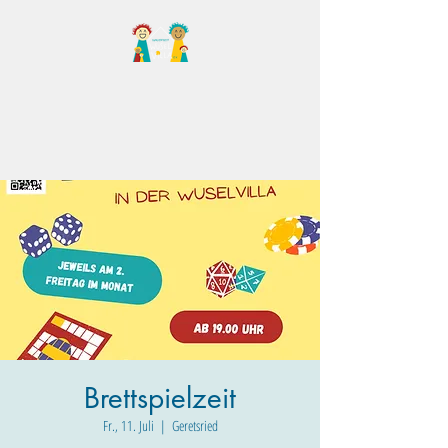
Familientreff Wuselvilla
e.V.
Brettspielzeit
Fr., 11. Juli
  |  
Geretsried