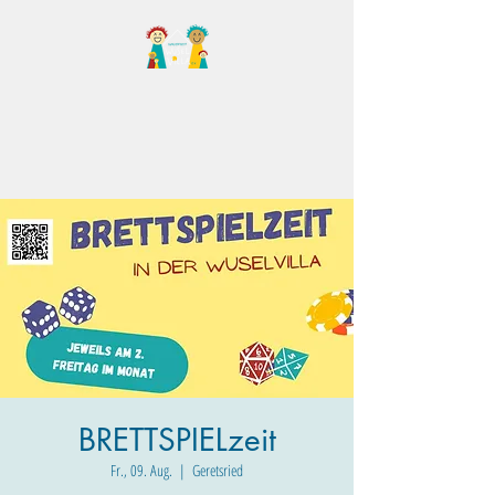
Familientreff Wuselvilla
e.V.
BRETTSPIELzeit
Fr., 09. Aug.
  |  
Geretsried