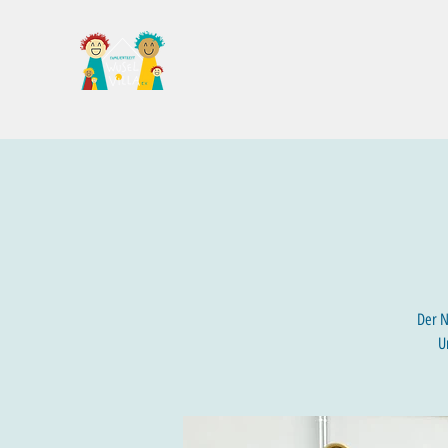
Familientreff Wuselvilla e.V.
Der N
U