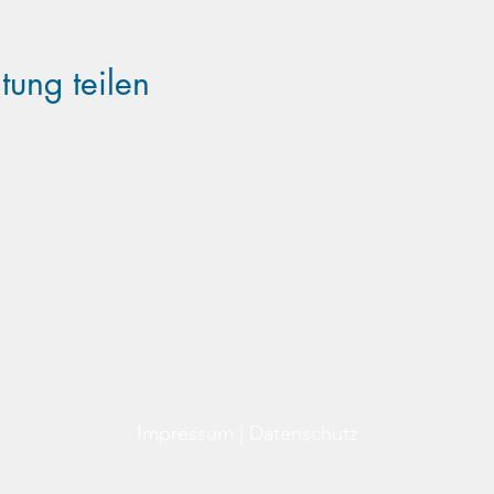
tung teilen
Familientreff Wuselvilla e.V.
Adalbert-Stifter-Str. 11
82538 Geretsried
wuselvilla@outlook.de
Impressum
|
Datenschutz
©2025 Familientreff Wuselvilla e.V.