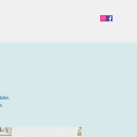
en
Termine
Öffnungszeiten
Team
Mehr
dabei.
a.