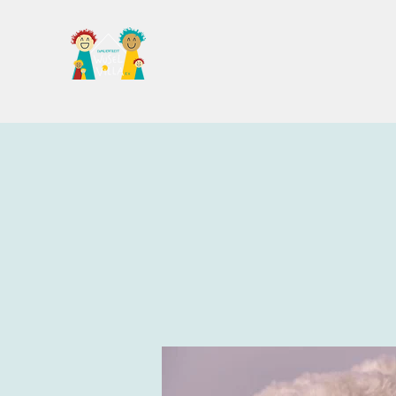
Familientreff Wuselvilla e.V.