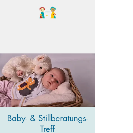
Familientreff Wuselvilla
e.V.
Baby- & Stillberatungs-
Treff