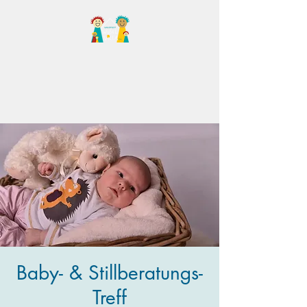
Familientreff Wuselvilla
e.V.
Baby- & Stillberatungs-
Treff