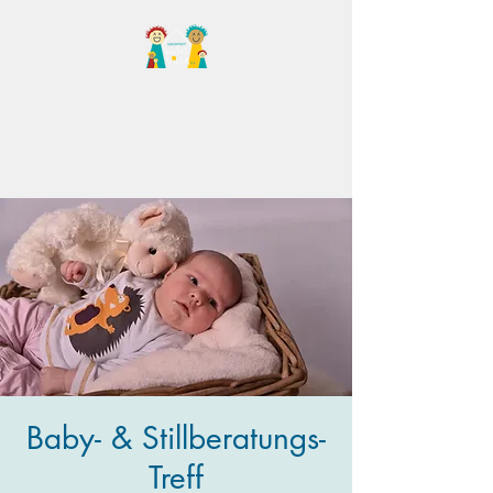
Familientreff Wuselvilla
e.V.
Baby- & Stillberatungs-
Treff