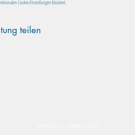
ktionalen Cookie-Einstellungen blockiert.
tung teilen
Familientreff Wuselvilla e.V.
Adalbert-Stifter-Str. 11
82538 Geretsried
wuselvilla@outlook.de
Impressum
|
Datenschutz