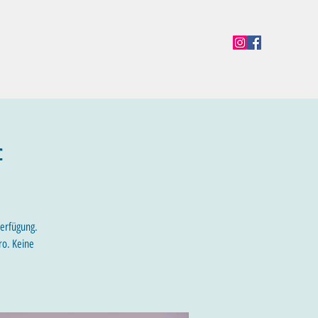
en
Termine
Öffnungszeiten
Team
Mehr
f
Verfügung.
ro. Keine