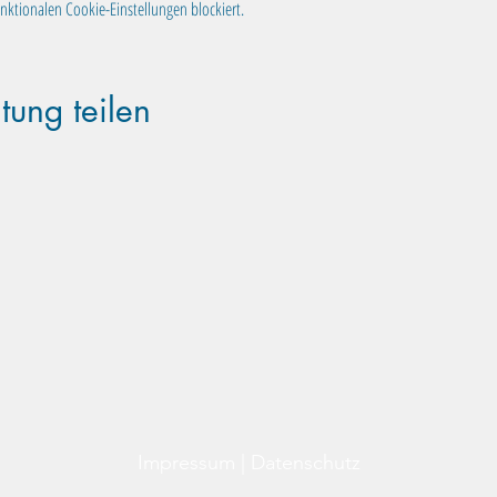
ktionalen Cookie-Einstellungen blockiert.
tung teilen
Familientreff Wuselvilla e.V.
Adalbert-Stifter-Str. 11
82538 Geretsried
wuselvilla@outlook.de
Impressum
|
Datenschutz