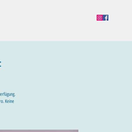
en
Termine
Öffnungszeiten
Team
Mehr
f
Verfügung.
ro. Keine