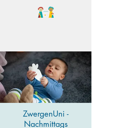
Familientreff Wuselvilla
e.V.
ZwergenUni -
Nachmittags