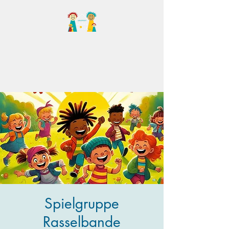
Familientreff Wuselvilla
e.V.
Spielgruppe
Rasselbande