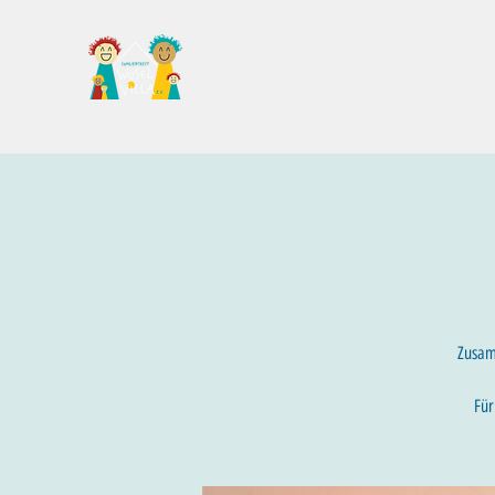
Familientreff Wuselvilla e.V.
Zusamm
Für